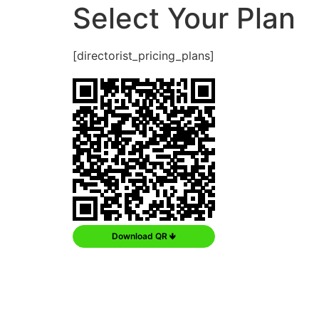
Select Your Plan
[directorist_pricing_plans]
Download QR 🡻