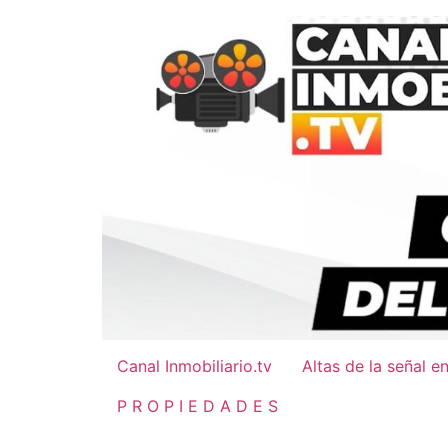
Ir
al
contenido
Canal Inmobiliario.tv
Altas de la señal e
P R O P I E D A D E S