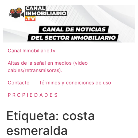
Ir
al
contenido
Canal Inmobiliario.tv
Altas de la señal en medios (video
cables/retransmisoras).
Contacto
Términos y condiciones de uso
P R O P I E D A D E S
Etiqueta:
costa
esmeralda