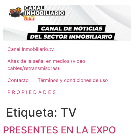
Ir
al
contenido
Canal Inmobiliario.tv
Altas de la señal en medios (video
cables/retransmisoras).
Contacto
Términos y condiciones de uso
P R O P I E D A D E S
Etiqueta:
TV
PRESENTES EN LA EXPO