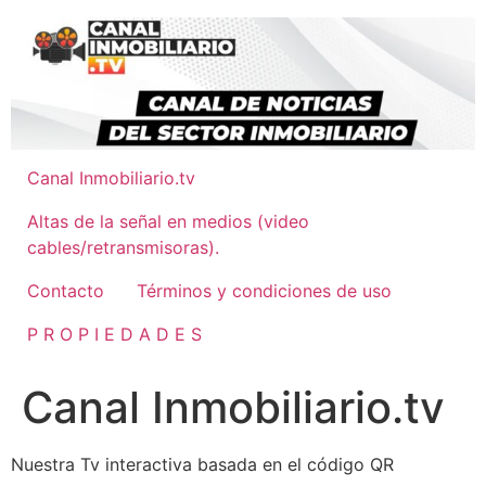
Ir
al
contenido
Canal Inmobiliario.tv
Altas de la señal en medios (video
cables/retransmisoras).
Contacto
Términos y condiciones de uso
P R O P I E D A D E S
Canal Inmobiliario.tv
Nuestra Tv interactiva basada en el código QR