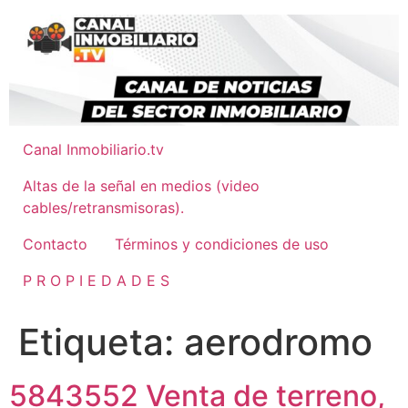
Ir
al
contenido
Canal Inmobiliario.tv
Altas de la señal en medios (video
cables/retransmisoras).
Contacto
Términos y condiciones de uso
P R O P I E D A D E S
Etiqueta:
aerodromo
5843552 Venta de terreno,