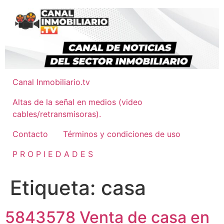
Ir
al
contenido
Canal Inmobiliario.tv
Altas de la señal en medios (video
cables/retransmisoras).
Contacto
Términos y condiciones de uso
P R O P I E D A D E S
Etiqueta:
casa
5843578 Venta de casa en