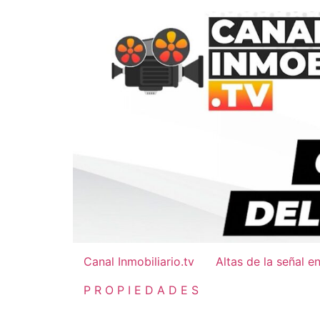
Ir
al
contenido
Canal Inmobiliario.tv
Altas de la señal e
P R O P I E D A D E S