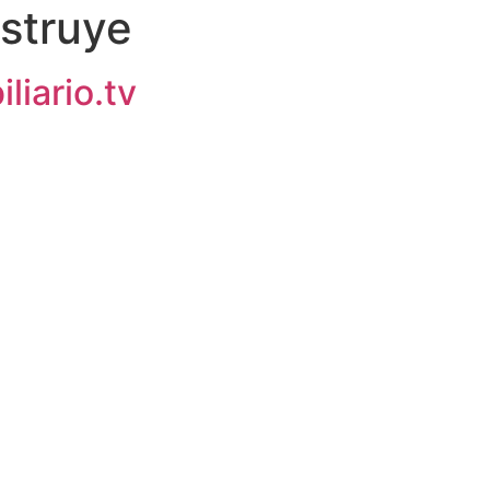
struye
liario.tv