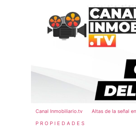
Ir
al
contenido
Canal Inmobiliario.tv
Altas de la señal e
P R O P I E D A D E S