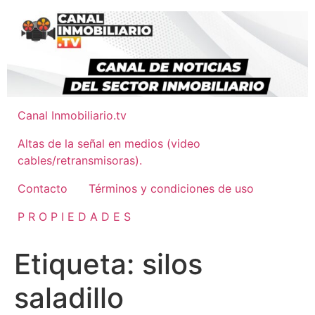
Ir
al
contenido
Canal Inmobiliario.tv
Altas de la señal en medios (video
cables/retransmisoras).
Contacto
Términos y condiciones de uso
P R O P I E D A D E S
Etiqueta:
silos
saladillo