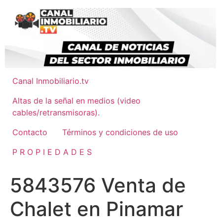
Ir
al
contenido
Canal Inmobiliario.tv
Altas de la señal en medios (video
cables/retransmisoras).
Contacto
Términos y condiciones de uso
P R O P I E D A D E S
5843576 Venta de
Chalet en Pinamar