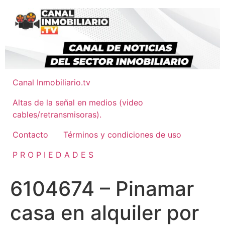
Ir
al
contenido
Canal Inmobiliario.tv
Altas de la señal en medios (video
cables/retransmisoras).
Contacto
Términos y condiciones de uso
P R O P I E D A D E S
6104674 – Pinamar
casa en alquiler por